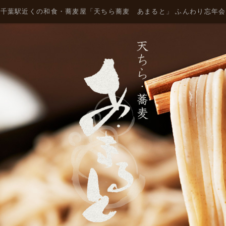
千葉駅近くの和食・蕎麦屋「天ちら蕎麦 あまると」 ふんわり忘年会