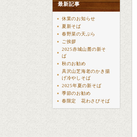
最新記事
休業のお知らせ
夏新そば
春野菜の天ぷら
ご挨拶
2025赤城山麓の新そ
ば
秋のお勧め
具沢山芝海老のかき揚
げ冷やしそば
2025年夏の新そば
季節のお勧め
春限定 花わさびそば