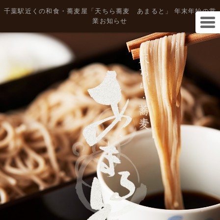
千葉駅近くの和食・蕎麦屋「天ちら蕎麦 あまると」 年末年始の営
業お知らせ