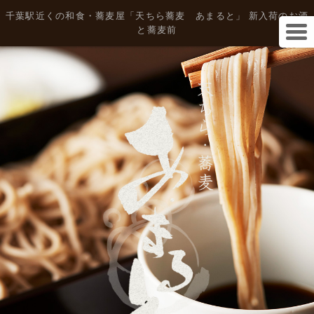
千葉駅近くの和食・蕎麦屋「天ちら蕎麦 あまると」 新入荷のお酒
と蕎麦前